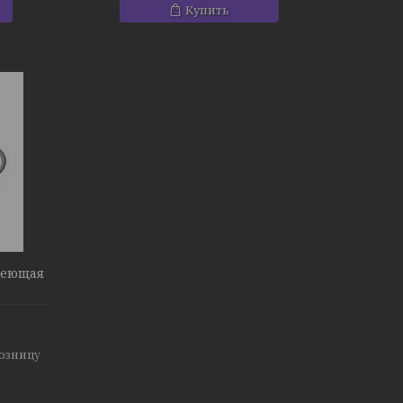
Купить
веющая
розницу