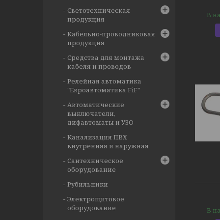
Светотехническая
В н
продукция
Кабельно-проводниковая
продукция
Средства для монтажа
кабеля и проводов
Релейная автоматика
"Евроавтоматика FiF"
Автоматические
выключатели,
дифавтоматы и УЗО
Канализация ПВХ
внутренняя и наружная
Сантехническое
оборудование
Рубильники
Электрощитовое
оборудование
В н