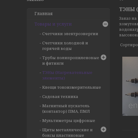
ТЭНЫ 
Главная
Заказ на
Товары и услуги
хомутовы
водонаг
Счетчики электроэнергии
высокок
Счетчики холодной и
горячей воды
Трубы полипропиленовые
и фитинги
ТЭНы (Нагревательные
элементы)
Клещи токоизмерительные
Садовая техника
Магнитный пускатель
(контактор) ПМА, ПМЛ
Мультиметры цифровые
Щиты металлические и
боксы пластиковые