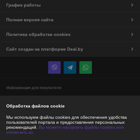
График работы
Полная версия сайта
Политика обработки cookies
Сайт создан на платформе Deal.by
Информация для покупателя
Юридическое лицо:
ООО «Энергодартрейд»
220019, г. Минск, ул. Монтажников, д. 9, оф.74
Обработка файлов cookie
Регистрационный номер ЕГР: 192945051
Мы используем файлы cookies для обеспечения удобства
пользователей портала и предоставления персональных
УНП: 192945051
рекомендаций.
Вы можете настроить файлы cookies или
отключить их.
Регистрационный орган: Минский горисполком