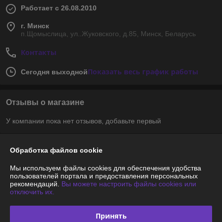
Работает с 26.08.2010
г. Минск
п.Щомыслица, ул..Жуковского, д.85, Минск, Беларусь
Контакты
Показать весь график работы
Сегодня выходной
Отзывы о магазине
У компании пока нет отзывов, добавьте первый
О нас
Обработка файлов cookie
Мы используем файлы cookies для обеспечения удобства
Контакты
пользователей портала и предоставления персональных
рекомендаций.
Вы можете настроить файлы cookies или
отключить их.
Доставка и оплата
Принять
График работы