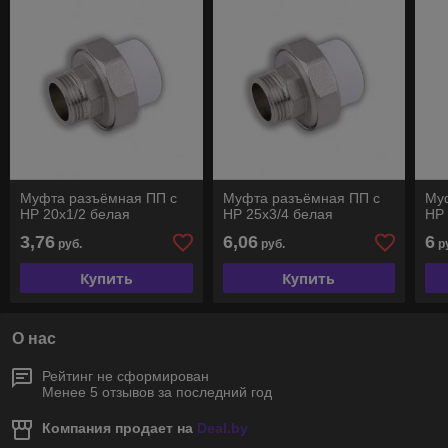
Муфта разъёмная ПП с
Муфта разъёмная ПП с
Му
НР 20х1/2 белая
НР 25х3/4 белая
НР 
3,76
6,06
6
руб.
руб.
р
Купить
Купить
О нас
Рейтинг не сформирован
Менее 5 отзывов за последний год
Компания продает на
Deal.by