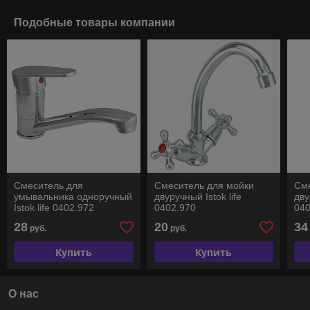
Подобные товары компании
Смеситель для
Смеситель для мойки
См
умывальника одноручный
двуручный Istok life
дву
Istok life 0402.972
0402.970
040
28
20
34
руб.
руб.
Купить
Купить
О нас