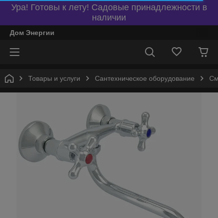
Ура! Готовы к лету! Садовые принадлежности в
наличии
Дом Энергии
Товары и услуги
Сантехническое оборудование
См