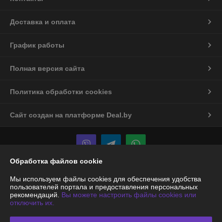
Доставка и оплата
График работы
Полная версия сайта
Политика обработки cookies
Сайт создан на платформе Deal.by
Обработка файлов cookie
Информация для покупателя
Мы используем файлы cookies для обеспечения удобства
пользователей портала и предоставления персональных
Юридическое лицо:
ООО «Энергодартрейд»
рекомендаций.
Вы можете настроить файлы cookies или
220019, г. Минск, ул. Монтажников, д. 9, оф.74
отключить их.
Регистрационный номер ЕГР: 192945051