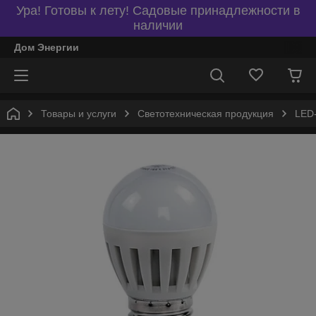
Ура! Готовы к лету! Садовые принадлежности в
наличии
Дом Энергии
Товары и услуги
Светотехническая продукция
LED