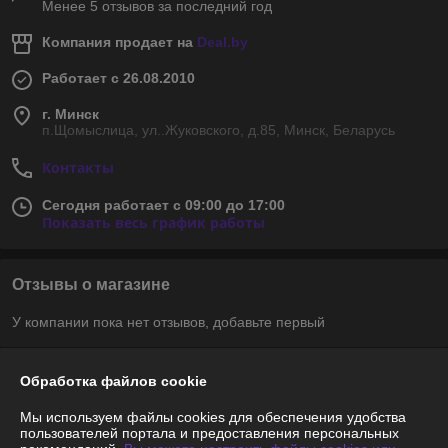
Менее 5 отзывов за последний год
Компания продает на
Deal.by
Работает с 26.08.2010
г. Минск
п.Щомыслица, ул..Жуковского, д.85, Минск, Беларусь
Контакты
Сегодня работает с 09:00 до 17:00
Показать весь график работы
Отзывы о магазине
У компании пока нет отзывов, добавьте первый
О нас
Обработка файлов cookie
Мы используем файлы cookies для обеспечения удобства
Контакты
пользователей портала и предоставления персональных