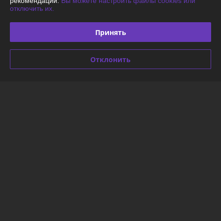
рекомендаций.
Вы можете настроить файлы cookies или
отключить их.
Доставка и оплата
Принять
График работы
Отклонить
Полная версия сайта
Политика обработки cookies
Сайт создан на платформе Deal.by
Информация для покупателя
Юридическое лицо:
ООО «Энергодартрейд»
220019, г. Минск, ул. Монтажников, д. 9, оф.74
Регистрационный номер ЕГР: 192945051