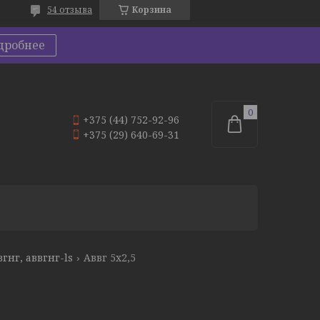
54 отзыва
Корзина
дробнее
+375 (44) 752-92-96
+375 (29) 640-69-31
вгнг, аввгнг-ls
Аввг 5х2,5