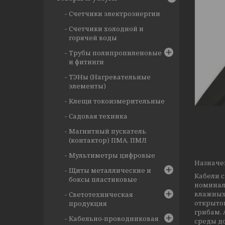
Счетчики электроэнергии
Счетчики холодной и
горячей воды
Трубы полипропиленовые
и фитинги
ТЭНы (Нагревательные
элементы)
Клещи токоизмерительные
Садовая техника
Магнитный пускатель
(контактор) ПМА, ПМЛ
Мультиметры цифровые
Назначе
Щиты металлические и
Кабели 
боксы пластиковые
номиналь
влажных 
Светотехническая
открытом
продукция
грибам.
Кабельно-проводниковая
среды до