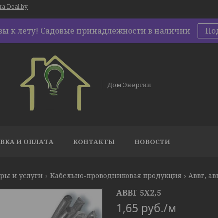
а Deal.by
овы к лету! Садовые принадлежности в наличии
По
Дом Энергии
ВКА И ОПЛАТА
КОНТАКТЫ
НОВОСТИ
ры и услуги
Кабельно-проводниковая продукция
Аввг, ав
АВВГ 5Х2,5
1,65
руб.
/м