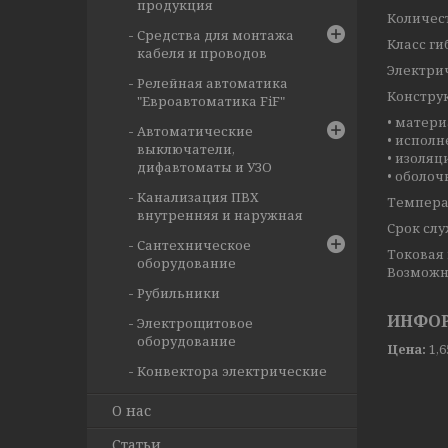
продукция
Количест
Средства для монтажа
Класс ги
кабеля и проводов
Электри
Релейная автоматика
Констру
"Евроавтоматика FiF"
• матер
Автоматические
• испол
выключатели,
• изоляц
дифавтоматы и УЗО
• оболоч
Канализация ПВХ
Температ
внутренняя и наружная
Срок служ
Сантехническое
Токовая 
оборудование
Возможн
Рубильники
ИНФОР
Электрощитовое
оборудование
Цена:
1,
Конвектора электрические
О нас
Статьи