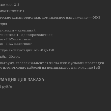
во жил: 2, 3
бкости жилы: 1
ческие характеристики: номинальное напряжение — 660 В
кция
иал жилы – алюминий;
нение жилы – однопроволочная;
ия – ПВХ-пластикат;
ка – ПВХ-пластикат
ура эксплуатации: от -50 до +50
бы - 30 лет.
нагрузка кабелей зависит от числа жил и условий прокладки
о изготовление кабелей на номинальное напряжение 1 кВ
МАЦИЯ ДЛЯ ЗАКАЗА
65
руб.
/м