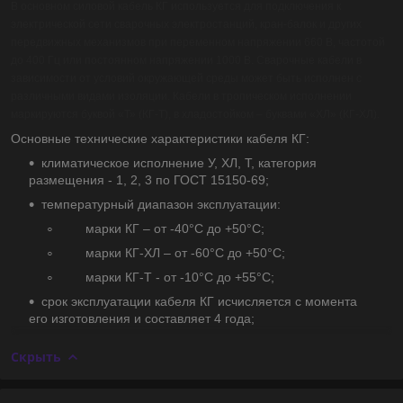
В основном силовой кабель КГ используется для подключения к
электрической сети сварочных электростанций, кран-балок и других
передвижных механизмов при переменном напряжении 660 В, частотой
до 400 Гц или постоянном напряжении 1000 В. Сварочные кабели в
зависимости от условий окружающей среды может быть исполнен с
различными видами изоляции. Кабели в тропическом исполнении
маркируются буквой «Т» (КГ-Т), в хладостойком – буквами «ХЛ» (КГ-ХЛ).
Основные технические характеристики кабеля КГ:
климатическое исполнение У, ХЛ, Т, категория
размещения - 1, 2, 3 по ГОСТ 15150-69;
температурный диапазон эксплуатации:
марки КГ – от -40°С до +50°С;
марки КГ-ХЛ – от -60°С до +50°С;
марки КГ-Т - от -10°С до +55°С;
срок эксплуатации кабеля КГ исчисляется с момента
его изготовления и составляет 4 года;
Скрыть