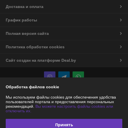
Доставка и оплата
График работы
Полная версия сайта
Политика обработки cookies
Сайт создан на платформе Deal.by
Обработка файлов cookie
Информация для покупателя
Мы используем файлы cookies для обеспечения удобства
пользователей портала и предоставления персональных
Юридическое лицо:
ООО «Энергодартрейд»
рекомендаций.
Вы можете настроить файлы cookies или
220019, г. Минск, ул. Монтажников, д. 9, оф.74
отключить их.
Регистрационный номер ЕГР: 192945051
Принять
УНП: 192945051