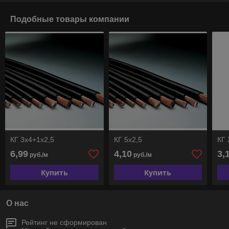
Подобные товары компании
КГ 3х4+1х2,5
КГ 5х2,5
КГ 
6,99
4,10
3,
руб./м
руб./м
Купить
Купить
О нас
Рейтинг не сформирован