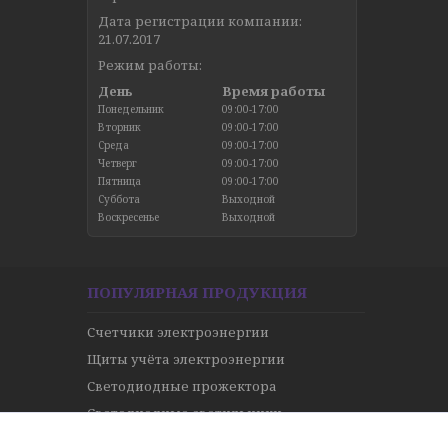
Дата регистрации компании:
21.07.2017
Режим работы:
День
Время работы
Понедельник
09:00-17:00
Вторник
09:00-17:00
Среда
09:00-17:00
Четверг
09:00-17:00
Пятница
09:00-17:00
Суббота
Выходной
Воскресенье
Выходной
ПОПУЛЯРНАЯ ПРОДУКЦИЯ
Счетчики электроэнергии
Щиты учёта электроэнергии
Светодиодные прожектора
Светодиодные светильники
Кабель и провода