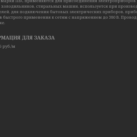
 марки ПВС применяются для присоединения электроприборов и
, холодильников, стиральных машин, используется при произво
елей, для подключения бытовых электрических приборов, приб
 быстрого применения к сетям с напряжением до 380 В. Прово
ке.
МАЦИЯ ДЛЯ ЗАКАЗА
95
руб.
/м