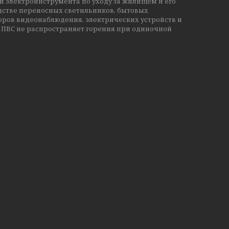
 электроинструмента по уходу за жилищем и его
дстве переносных светильников, бытовых
оров видеонаблюдения, электрических устройств и
д ПВС не распространяет горения при одиночной