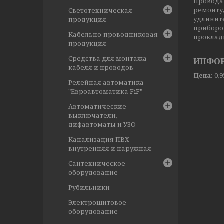
Провода
ремонту
Светотехническая
удлинит
продукция
приборов
Кабельно-проводниковая
проклад
продукция
Средства для монтажа
ИНФОР
кабеля и проводов
Цена:
0,
Релейная автоматика
"Евроавтоматика FiF"
Автоматические
выключатели,
дифавтоматы и УЗО
Канализация ПВХ
внутренняя и наружная
Сантехническое
оборудование
Рубильники
Электрощитовое
оборудование