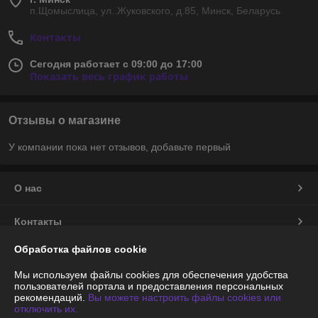
п.Щомыслица, ул..Жуковского, д.85, Минск, Беларусь
Контакты
Сегодня работает с 09:00 до 17:00
Показать весь график работы
Отзывы о магазине
У компании пока нет отзывов, добавьте первый
О нас
Контакты
Обработка файлов cookie
Доставка и оплата
Мы используем файлы cookies для обеспечения удобства
пользователей портала и предоставления персональных
График работы
рекомендаций.
Вы можете настроить файлы cookies или
отключить их.