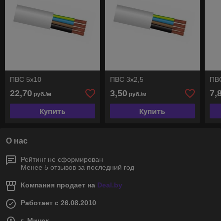
ПВС 5х10
ПВС 3х2,5
ПВ
22,70
3,50
7,
руб./м
руб./м
Купить
Купить
О нас
Рейтинг не сформирован
Менее 5 отзывов за последний год
Компания продает на
Deal.by
Работает с 26.08.2010
г. Минск