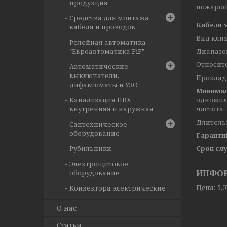
продукция
пожароо
Средства для монтажа
Кабели 
кабеля и проводов
Вид клим
Релейная автоматика
"Евроавтоматика FiF"
Диапазон
Относите
Автоматические
выключатели,
Прокладк
дифавтоматы и УЗО
Минимал
Канализация ПВХ
одножил
внутренняя и наружная
частота: 
Длительн
Сантехническое
оборудование
Гаранти
Рубильники
Срок сл
Электрощитовое
ИНФОР
оборудование
Цена:
3,
Конвектора электрические
О нас
Статьи