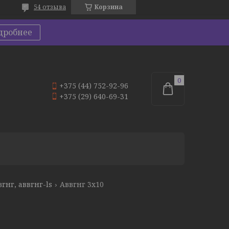
54 отзыва
Корзина
дробнее
+375 (44) 752-92-96
+375 (29) 640-69-31
вгнг, аввгнг-ls
Аввгнг 3х10