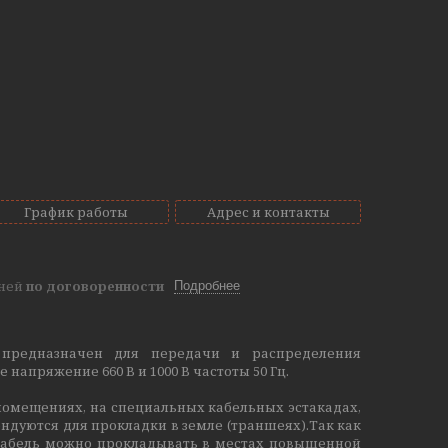
График работы
Адрес и контакты
дней
по договоренности
Подробнее
предназначен для передачи и распределения
апряжение 660 В и 1000 В частоты 50 Гц.
омещениях, на специальных кабельных эстакадах,
ендуются для прокладки в земле (траншеях).Так как
 кабель можно прокладывать в местах повышенной