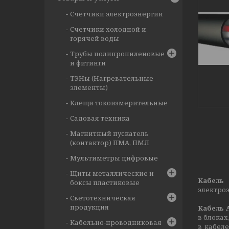
Счетчики электроэнергии
Счетчики холодной и
горячей воды
Трубы полипропиленовые
и фитинги
ТЭНы (Нагревательные
элементы)
Клещи токоизмерительные
Садовая техника
Магнитный пускатель
(контактор) ПМА, ПМЛ
Мультиметры цифровые
Щиты металлические и
Кабель
боксы пластиковые
электроэ
Светотехническая
продукция
Кабель 
в блоках
Кабельно-проводниковая
в кабел