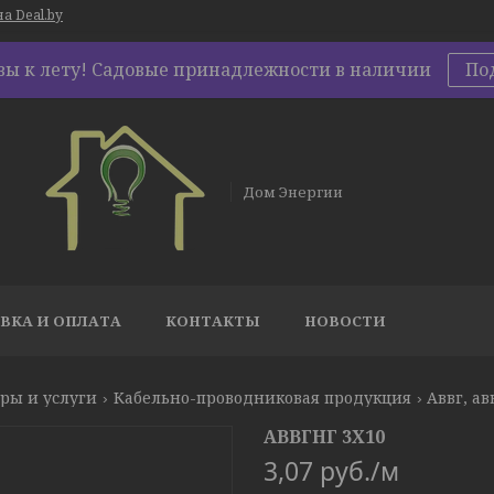
а Deal.by
овы к лету! Садовые принадлежности в наличии
По
Дом Энергии
ВКА И ОПЛАТА
КОНТАКТЫ
НОВОСТИ
ры и услуги
Кабельно-проводниковая продукция
Аввг, ав
АВВГНГ 3Х10
3,07
руб.
/м