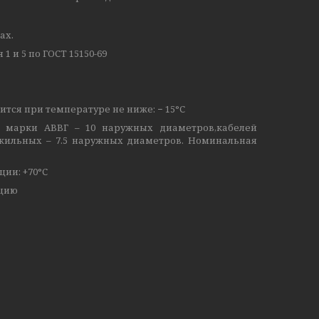
ах.
 и 5 по ГОСТ 15150-69
тся при температуре не ниже: − 15°С
марки АВВГ – 10 наружных диаметров,кабелей
жильных – 7.5 наружных диаметров. Номинальная
ии: +70°С
ацию