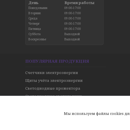
День
Время работы
Понедельник
09:00-17:00
Вторник
09:00-17:00
Среда
09:00-17:00
Четверг
09:00-17:00
Пятница
09:00-17:00
Суббота
Выходной
Воскресенье
Выходной
ПОПУЛЯРНАЯ ПРОДУКЦИЯ
Счетчики электроэнергии
Щиты учёта электроэнергии
Светодиодные прожектора
Светодиодные светильники
Кабель и провода
ТЭНы
Мы используем файлы cookies д