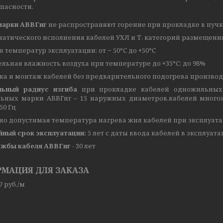
пасности.
марки АВВГнг
не распространяют горение при прокладке в пучк
атического исполнения кабелей УХЛ и Т, категорий размещения 1
 температур эксплуатации: от − 50°С до +50°С
льная влажность воздуха при температуре до +35°С: до 98%
а и монтаж кабелей без предварительного подогрева производи
ьный радиус изгиба
при прокладке кабелей одножильных 
ьных марки АВВГнг – 15 наружных диаметров,кабелей много
50 Гц
о допустимая температура нагрева жил кабелей при эксплуатац
йный срок эксплуатации:
5 лет с даты ввода кабелей в эксплуат
ужбы кабеля АВВГнг
- 30 лет
МАЦИЯ ДЛЯ ЗАКАЗА
07
руб.
/м