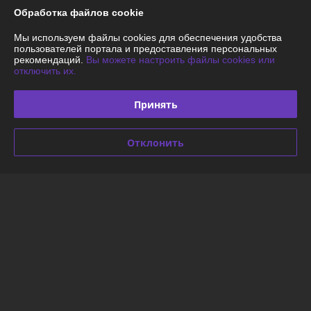
О нас
Обработка файлов cookie
Контакты
Мы используем файлы cookies для обеспечения удобства
пользователей портала и предоставления персональных
рекомендаций.
Вы можете настроить файлы cookies или
Доставка и оплата
отключить их.
График работы
Принять
Полная версия сайта
Отклонить
Политика обработки cookies
Сайт создан на платформе Deal.by
Информация для покупателя
Юридическое лицо:
ООО «Энергодартрейд»