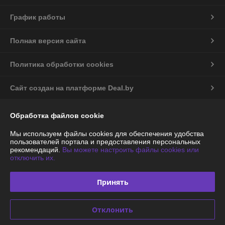
График работы
Полная версия сайта
Политика обработки cookies
Сайт создан на платформе Deal.by
Обработка файлов cookie
Мы используем файлы cookies для обеспечения удобства
пользователей портала и предоставления персональных
рекомендаций.
Вы можете настроить файлы cookies или
Информация для покупателя
отключить их.
Юридическое лицо:
ООО «Энергодартрейд»
220019, г. Минск, ул. Монтажников, д. 9, оф.74
Принять
Регистрационный номер ЕГР: 192945051
УНП: 192945051
Отклонить
Регистрационный орган: Минский горисполком