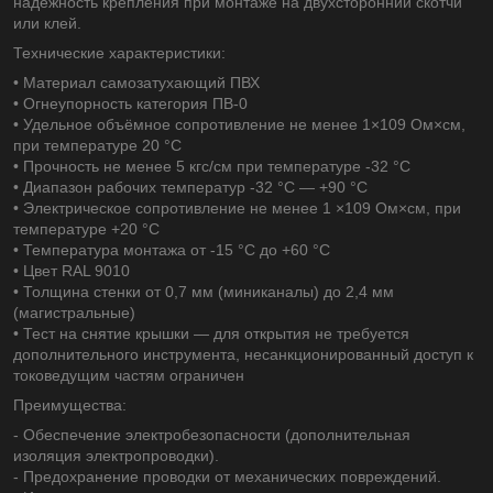
надежность крепления при монтаже на двухсторонний скотчи
или клей.
Технические характеристики:
• Материал самозатухающий ПВХ
• Огнеупорность категория ПВ-0
• Удельное объёмное сопротивление не менее 1×109 Ом×см,
при температуре 20 °С
• Прочность не менее 5 кгс/см при температуре -32 °С
• Диапазон рабочих температур -32 °С — +90 °С
• Электрическое сопротивление не менее 1 ×109 Ом×см, при
температуре +20 °С
• Температура монтажа от -15 °С до +60 °С
• Цвет RAL 9010
• Толщина стенки от 0,7 мм (миниканалы) до 2,4 мм
(магистральные)
• Тест на снятие крышки — для открытия не требуется
дополнительного инструмента, несанкционированный доступ к
токоведущим частям ограничен
Преимущества:
- Обеспечение электробезопасности (дополнительная
изоляция электропроводки).
- Предохранение проводки от механических повреждений.