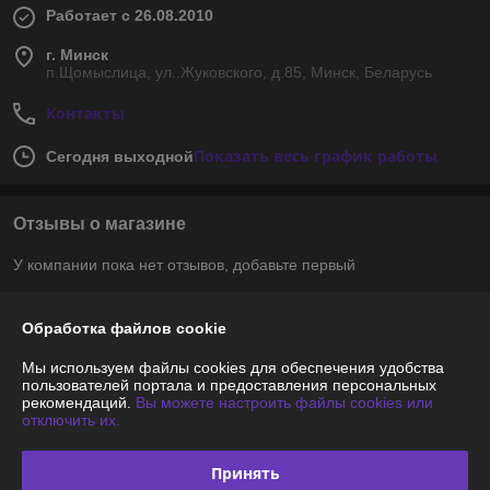
Работает с 26.08.2010
г. Минск
п.Щомыслица, ул..Жуковского, д.85, Минск, Беларусь
Контакты
Показать весь график работы
Сегодня выходной
Отзывы о магазине
У компании пока нет отзывов, добавьте первый
Обработка файлов cookie
О нас
Мы используем файлы cookies для обеспечения удобства
Контакты
пользователей портала и предоставления персональных
рекомендаций.
Вы можете настроить файлы cookies или
отключить их.
Доставка и оплата
Принять
График работы