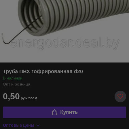
Труба ПВХ гофрированная d20
В наличии
Опт и розница
0,50
руб./пог.м
Купить
Оптовые цены