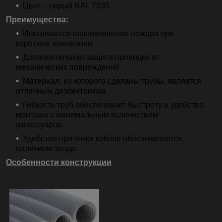
Цвет – серый RAL 7035
Преимущества:
Исключается возникновение пожара при
коротком замыкании.
Дополнительная защита проводки от
механических повреждений.
Материал, из которого сделаны трубы, является
отличным диэлектриком.
Гибкость труб обеспечивает быстроту и удобство
монтажа с минимальным количеством
аксессуаров.
Удобство протяжки кабеля обеспечивается
наличием зонда.
Особенности конструкции