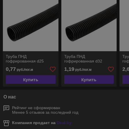
Труба ПНД
Труба ПНД
Тр
гофрированная d25
гофрированная d32
го
0,77
1,19
2,
руб./пог.м
руб./пог.м
Купить
Купить
О нас
Рейтинг не сформирован
Менее 5 отзывов за последний год
Компания продает на
Deal.by